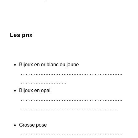
Les prix
Bijoux en or blanc ou jaune
………………………………………………………
………………………..
Bijoux en opal
………………………………………………………
……………………………………………………
Grosse pose
………………………………………………………