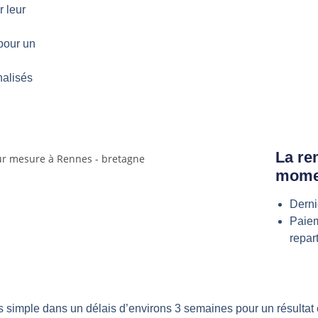
r leur
 pour un
nalisés
La rem
mome
Derni
Paiem
repart
 simple dans un délais d’environs 3 semaines pour un résultat 