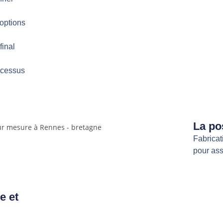
 options
final
ocessus
La po
Fabricat
pour ass
e et