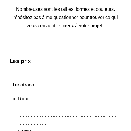
Nombreuses sont les tailles, formes et couleurs,
n’hésitez pas à me questionner pour trouver ce qui
vous convient le mieux à votre projet !
Les prix
1er strass :
Rond
………………………………………………………
………………………………………………………
………………