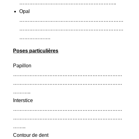
…………………………………………………..
Opal
………………………………………………………
………………………………………………………
……………….
Poses particulières
Papillon
…………………………………………………………
…………………………………………………………
………..
Interstice
…………………………………………………………
…………………………………………………………
……..
Contour de dent