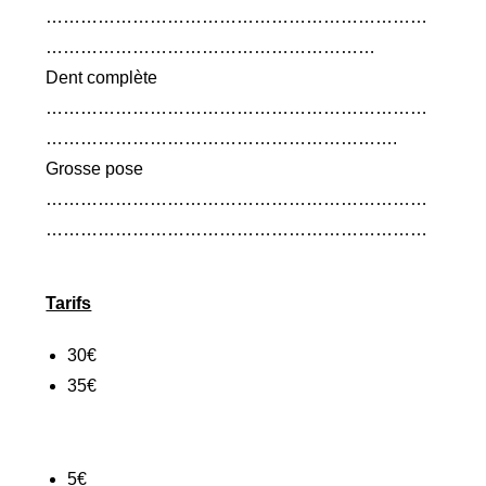
…………………………………………………………
…………………………………………………
Dent complète
…………………………………………………………
…………………………………………………….
Grosse pose
…………………………………………………………
…………………………………………………………
Tarifs
30€
35€
5€