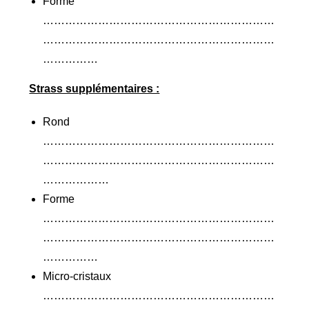
Forme
………………………………………………………
………………………………………………………
……………
Strass supplémentaires :
Rond
………………………………………………………
………………………………………………………
………………
Forme
………………………………………………………
………………………………………………………
……………
Micro-cristaux
………………………………………………………